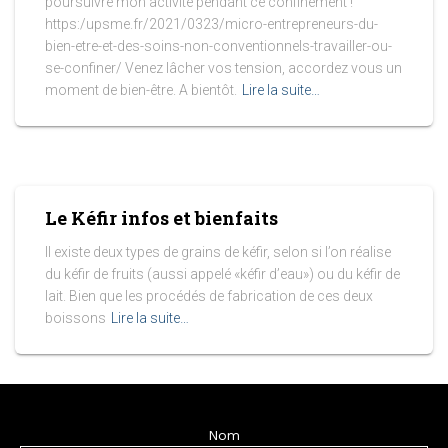
poursuivre mon activité pendant ce confinement !
https:/upsme.fr/2021/0323/micro-entrepreneurs-du-
bien-etre-et-des-soins-non-conventionnels-travailler-ou-
se-confiner/ Venez lâcher vos tension, accordez vous un
moment de bien-être. A bientôt.
Lire la suite…
Le Kéfir infos et bienfaits
Il existe deux types de grains de kéfir, selon si l’on réalise
du kéfir de fruits (aussi appelé «kéfir d’eau») ou du kéfir de
lait. Bien que les procédés de fabrication de ces deux
boissons
Lire la suite…
Nom