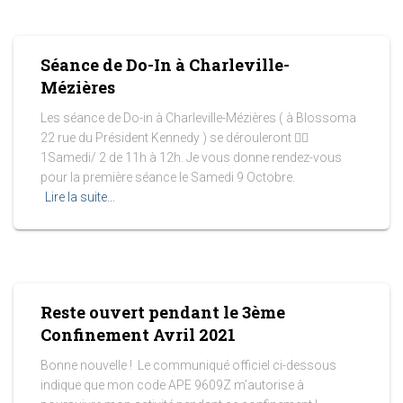
Séance de Do-In à Charleville-
Mézières
Les séance de Do-in à Charleville-Mézières ( à Blossoma
22 rue du Président Kennedy ) se dérouleront 💆‍♀️
1Samedi/ 2 de 11h à 12h. Je vous donne rendez-vous
pour la première séance le Samedi 9 Octobre.
Lire la suite…
Reste ouvert pendant le 3ème
Confinement Avril 2021
Bonne nouvelle ! Le communiqué officiel ci-dessous
indique que mon code APE 9609Z m’autorise à