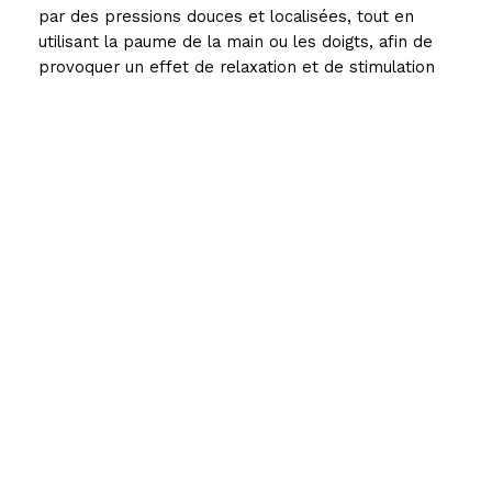
par des pressions douces et localisées, tout en
utilisant la paume de la main ou les doigts, afin de
provoquer un effet de relaxation et de stimulation
de la circulation lymphatique. Elle vous reçoit dans
son cabinet Marfée Zen près de Noyers-Pont-
Maugis, Sedan et Charleville-Mézière du lundi au
samedi, pour des séances de drainage lymphatique
répondant à vos besoins.
Horaire d’ouverture :
1 heure 15 minutes ou plus
Tarif :
50 €