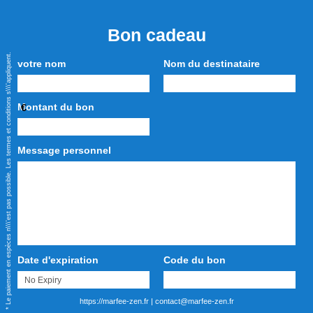
Bon cadeau
* Le paiement en espèces n\\\'est pas possible. Les termes et conditions s\\\'appliquent.
votre nom
Nom du destinataire
Montant du bon
€
Message personnel
Date d'expiration
Code du bon
https://marfee-zen.fr
|
contact@marfee-zen.fr