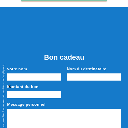
Bon cadeau
* Le paiement en espèces n\\\'est pas possible. Les termes et conditions s\\\'appliquent.
votre nom
Nom du destinataire
Montant du bon
€
Message personnel