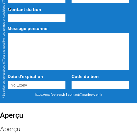
* Le paiement en espèces n\\\'est pas possible. Les termes et conditions s\\\'appliquent.
Montant du bon
€
Message personnel
Date d'expiration
Code du bon
https://marfee-zen.fr
|
contact@marfee-zen.fr
Aperçu
Aperçu