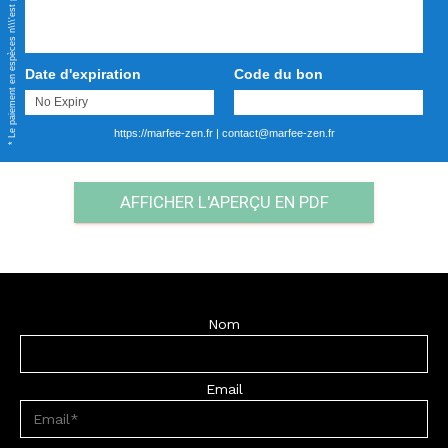
Date d'expiration
Code du bon
https://marfee-zen.fr
|
contact@marfee-zen.fr
AFFICHER L'APERÇU EN PDF
Nom
Email